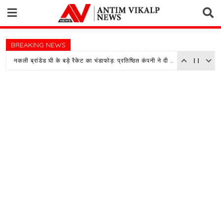
Skip
to
content
BREAKING NEWS
नकली ब्रांडेड घी के बड़े रैकेट का भंडाफोड़: प्रतिष्ठित कंपनी ने दी तहरीर, पुलिस जांच में जुटी