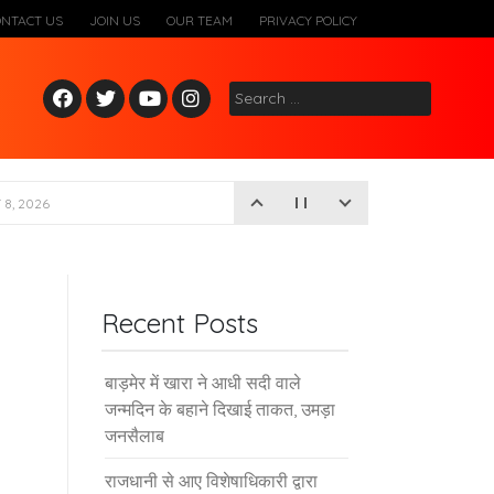
ONTACT US
JOIN US
OUR TEAM
PRIVACY POLICY
Fac
Twitt
Yout
Inst
Search
ebo
er
ube
agr
for:
ok
am
8, 2026
Recent Posts
बाड़मेर में खारा ने आधी सदी वाले
जन्मदिन के बहाने दिखाई ताकत, उमड़ा
जनसैलाब
राजधानी से आए विशेषाधिकारी द्वारा