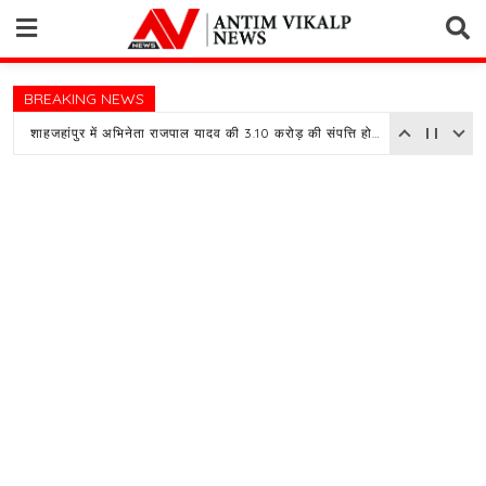
Skip
to
content
BREAKING NEWS
शाहजहांपुर में अभिनेता राजपाल यादव की 3.10 करोड़ की संपत्ति होगी नीलाम, बैंक ने चस्पा किया नोटिस