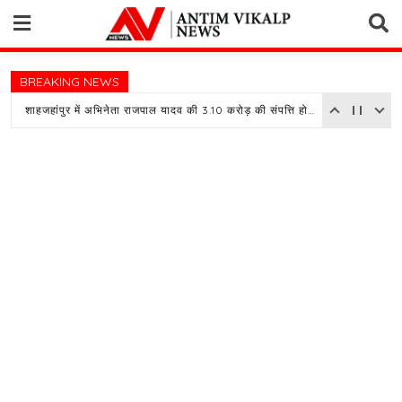
Skip
to
content
BREAKING NEWS
शाहजहांपुर में अभिनेता राजपाल यादव की 3.10 करोड़ की संपत्ति होगी नीलाम, बैंक ने चस्पा किया नोटिस