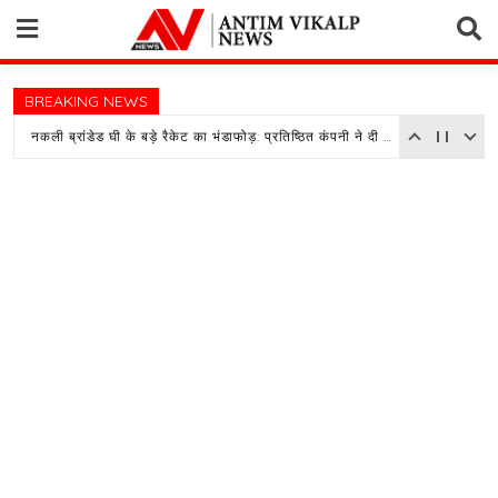
Skip
to
content
BREAKING NEWS
नकली ब्रांडेड घी के बड़े रैकेट का भंडाफोड़: प्रतिष्ठित कंपनी ने दी तहरीर, पुलिस जांच में जुटी