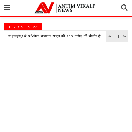
Skip
to
content
BREAKING NEWS
शाहजहांपुर में अभिनेता राजपाल यादव की 3.10 करोड़ की संपत्ति होगी नीलाम, बैंक ने चस्पा किया नोटिस