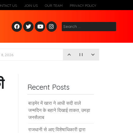
ONTACT US
JOIN US
OUR TEAM
PRIVACY POLICY
Fac
Twitt
Yout
Inst
Search
ebo
er
ube
agr
for:
ok
am
8, 2026
ी
Recent Posts
बाड़मेर में खारा ने आधी सदी वाले
जन्मदिन के बहाने दिखाई ताकत, उमड़ा
जनसैलाब
राजधानी से आए विशेषाधिकारी द्वारा