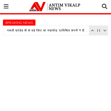
Skip
to
content
BREAKING NEWS
नकली ब्रांडेड घी के बड़े रैकेट का भंडाफोड़: प्रतिष्ठित कंपनी ने दी तहरीर, पुलिस जांच में जुटी