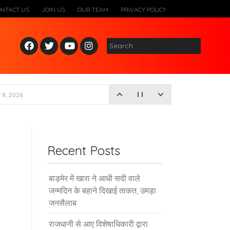
ONTACT US
JOIN US
OUR TEAM
PRIVACY POLICY
Fac
Twitt
Yout
Inst
Search
ebo
er
ube
agr
for:
ok
am
8, 2026
Recent Posts
बाड़मेर में खारा ने आधी सदी वाले
जन्मदिन के बहाने दिखाई ताकत, उमड़ा
जनसैलाब
राजधानी से आए विशेषाधिकारी द्वारा