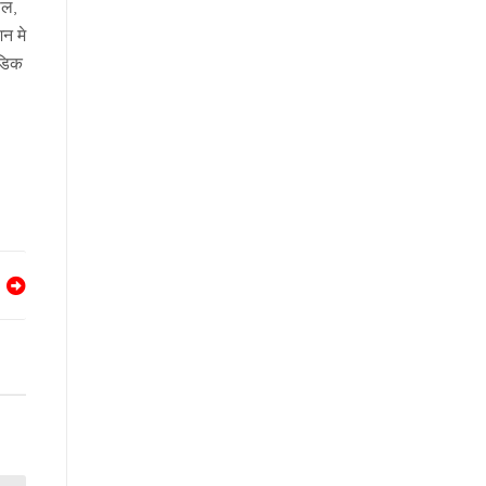
ाल,
शन मे
ेडिक