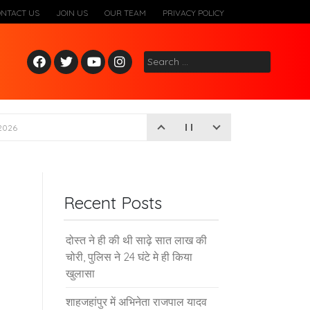
ONTACT US
JOIN US
OUR TEAM
PRIVACY POLICY
Fac
Twitt
Yout
Inst
Search
ebo
er
ube
agr
for:
ok
am
2026
Recent Posts
दोस्त ने ही की थी साढ़े सात लाख की
चोरी, पुलिस ने 24 घंटे मे ही किया
खुलासा
शाहजहांपुर में अभिनेता राजपाल यादव