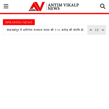
Skip
to
content
BREAKING NEWS
शाहजहांपुर में अभिनेता राजपाल यादव की 3.10 करोड़ की संपत्ति होगी नीलाम, बैंक ने चस्पा किया नोटिस