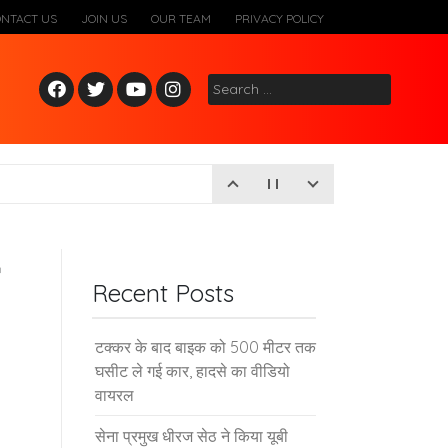
ONTACT US
JOIN US
OUR TEAM
PRIVACY POLICY
Fac
Twitt
Yout
Inst
Search
ebo
er
ube
agr
for:
ok
am
Recent Posts
टक्कर के बाद बाइक को 500 मीटर तक
घसीट ले गई कार, हादसे का वीडियो
वायरल
सेना प्रमुख धीरज सेठ ने किया यूबी