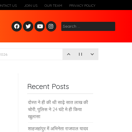
ONTACT US
JOIN US
OUR TEAM
PRIVACY POLICY
Fac
Twitt
Yout
Inst
Search
ebo
er
ube
agr
for:
ok
am
2026
Recent Posts
दोस्त ने ही की थी साढ़े सात लाख की
चोरी, पुलिस ने 24 घंटे मे ही किया
खुलासा
शाहजहांपुर में अभिनेता राजपाल यादव