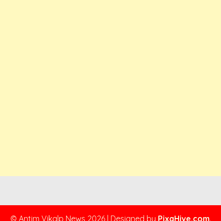
© Antim Vikalp News 2026
|
Designed by
PixaHive.com
.